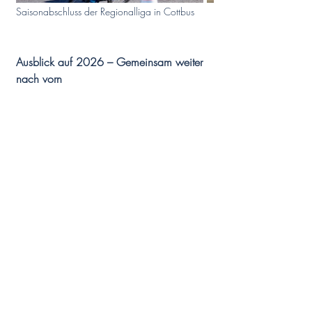
Saisonabschluss der Regionalliga in Cottbus
Ausblick auf 2026 – Gemeinsam weiter 
nach vorn
Wir blicken mit viel Vorfreude auf die 
kommende Saison. In der 1. Bundesliga 
wollen wir unsere Leistungen bestätigen – 
und haben das Podium dabei wieder fest 
im Visier. Wir wissen, dass wir das 
Niveau haben, um dauerhaft ganz vorne 
mitzuspielen.
Die 2. Bundesliga bleibt weiterhin ein 
essenzieller Bestandteil unserer 
Philosophie: junge Sportler:innen 
aufbauen, sie gezielt fördern und Schritt 