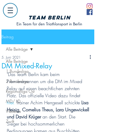
Team Berlin
Ein Team für den Triathlonsport in Berlin
Beitrag
Alle Beiträge
5. Juni 2021
Alle Beiträge
DM Mixed-Relay
1.Bundesliga
"Das Team Berlin kam beim 
Premierenrennen um die DM im Mixed 
2.Bundesliga
Relay auf einen beachtlichen zehnten 
Regionalliga Ost
Platz. Das offizielle Video dazu findet 
MD/ LD
hier.
 Trainer Achim Herrgesell schickte 
Lisa 
Heisig, Cornelius Theus, Lara Ungewickell 
Weiteres
und David Krüger
 an den Start. Die 
Zwift
Sieger bei hochsommerlichen 
Bedingungen kamen aus Buschhütten. 