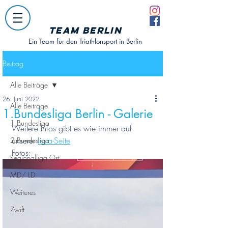
Team Berlin
Ein Team für den Triathlonsport in Berlin
Beitrag
Alle Beiträge
26. Juni 2022
Alle Beiträge
1.Bundesliga Berlin - Galerie
1.Bundesliga
Weitere Infos gibt es wie immer auf 
unserer 
Insta-Seite
2.Bundesliga
Fotos:  
Regionalliga Ost
MD/ LD
Weiteres
Zwift