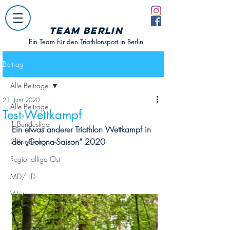
Team Berlin
Ein Team für den Triathlonsport in Berlin
Beitrag
Alle Beiträge
21. Juni 2020
Alle Beiträge
Test-Wettkampf
1.Bundesliga
Ein etwas anderer Triathlon Wettkampf in 
der „Corona-Saison“ 2020
2.Bundesliga
Regionalliga Ost
MD/ LD
Weiteres
Zwift