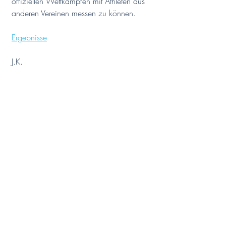
offiziellen Wettkämpfen mit Athleten aus 
anderen Vereinen messen zu können. 
Ergebnisse
J.K.
Weiteres
Aktuelle Beiträge
Alle ansehen